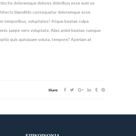
istinctio doloremque dolores doloribus esse eum ex
chitecto blanditiis consequatur doloremque esse
rem temporibus, voluptates? Atque beatae culpa
, omnis saepe vero voluptate. Alias animi beatae cumque
 optio quis quisquam soluta, tempore? Aperiam at
Share:
ΕΠΙΚΟΙΝΩΝΊΑ