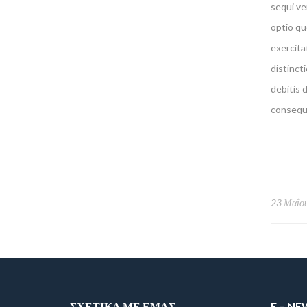
sequi ve
optio qu
exercita
distinct
debitis 
consequu
23 Μαΐου
ΣΧΕΤΙΚΆ ΜΕ ΕΜΆΣ
E – N