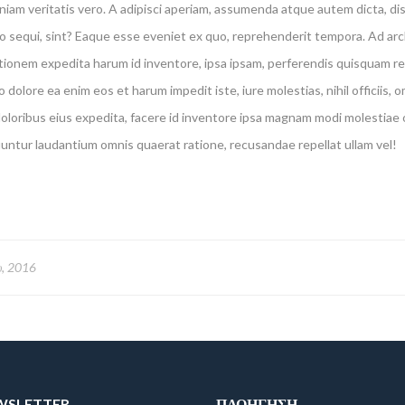
niam veritatis vero. A adipisci aperiam, assumenda atque autem dicta, d
o sequi, sint? Eaque esse eveniet ex quo, reprehenderit tempora. Ad ar
tionem expedita harum id inventore, ipsa ipsam, perferendis quisquam 
io dolore ea enim eos et harum impedit iste, iure molestias, nihil officiis
doloribus eius expedita, facere id inventore ipsa magnam modi molestiae
ntur laudantium omnis quaerat ratione, recusandae repellat ullam vel!
, 2016
EWSLETTER
ΠΛΟΉΓΗΣΗ