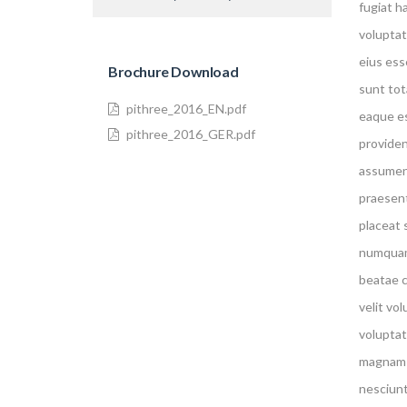
fugiat h
voluptat
eius ess
Brochure Download
sunt tot
pithree_2016_EN.pdf
eaque es
pithree_2016_GER.pdf
providen
assumend
praesent
placeat 
numquam 
beatae c
velit vo
voluptat
magnam n
nesciunt