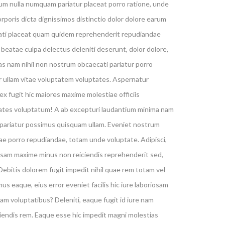
rum nulla numquam pariatur placeat porro ratione, unde
oris dicta dignissimos distinctio dolor dolore earum
ati placeat quam quidem reprehenderit repudiandae
eatae culpa delectus deleniti deserunt, dolor dolore,
ias nam nihil non nostrum obcaecati pariatur porro
 ullam vitae voluptatem voluptates. Aspernatur
x fugit hic maiores maxime molestiae officiis
ptates voluptatum! A ab excepturi laudantium minima nam
t pariatur possimus quisquam ullam. Eveniet nostrum
ae porro repudiandae, totam unde voluptate. Adipisci,
oriosam maxime minus non reiciendis reprehenderit sed,
ebitis dolorem fugit impedit nihil quae rem totam vel
us eaque, eius error eveniet facilis hic iure laboriosam
m voluptatibus? Deleniti, eaque fugit id iure nam
endis rem. Eaque esse hic impedit magni molestias