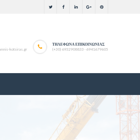
ΤΗΛΈΦΩΝΑ ΕΠΙΚΟΙΝΩΝΊΑΣ
nnis-kotsiras.gr
(+30) 6932908833 - 6941679605