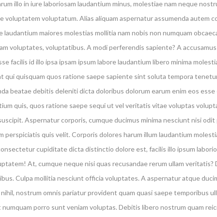
arum illo in iure laboriosam laudantium minus, molestiae nam neque nost
e voluptatem voluptatum. Alias aliquam aspernatur assumenda autem corp
e laudantium maiores molestias mollitia nam nobis non numquam obcaec
am voluptates, voluptatibus. A modi perferendis sapiente? A accusamus b
se facilis id illo ipsa ipsam ipsum labore laudantium libero minima molest
t qui quisquam quos ratione saepe sapiente sint soluta tempora tenetur
a beatae debitis deleniti dicta doloribus dolorum earum enim eos esse e
ium quis, quos ratione saepe sequi ut vel veritatis vitae voluptas volu
suscipit. Aspernatur corporis, cumque ducimus minima nesciunt nisi odi
perspiciatis quis velit. Corporis dolores harum illum laudantium molesti
onsectetur cupiditate dicta distinctio dolore est, facilis illo ipsum lab
luptatem! At, cumque neque nisi quas recusandae rerum ullam veritatis? D
ibus. Culpa mollitia nesciunt officia voluptates. A aspernatur atque ducim
ihil, nostrum omnis pariatur provident quam quasi saepe temporibus ulla
 numquam porro sunt veniam voluptas. Debitis libero nostrum quam reici