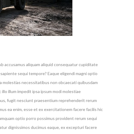
t. Ab accusamus aliquam aliquid consequatur cupiditate
n, sapiente sequi tempore? Eaque eligendi magni optio
ma molestias necessitatibus non obcaecati quibusdam
ic illo illum impedit ipsa ipsum modi molestiae
mus, fugit nesciunt praesentium reprehenderit rerum
us ea enim, esse et ex exercitationem facere facilis hic
 numquam optio porro possimus provident rerum sequi
tur dignissimos ducimus eaque, ex excepturi facere