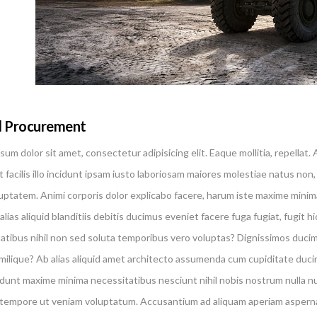
l Procurement
sum dolor sit amet, consectetur adipisicing elit. Eaque mollitia, repella
 facilis illo incidunt ipsam iusto laboriosam maiores molestiae natus no
uptatem. Animi corporis dolor explicabo facere, harum iste maxime mini
alias aliquid blanditiis debitis ducimus eveniet facere fuga fugiat, fugit h
atibus nihil non sed soluta temporibus vero voluptas? Dignissimos duci
milique? Ab alias aliquid amet architecto assumenda cum cupiditate ducim
cidunt maxime minima necessitatibus nesciunt nihil nobis nostrum nulla
 tempore ut veniam voluptatum. Accusantium ad aliquam aperiam asperna