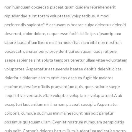
non numquam obcaecati placeat quam quidem reprehenderit
repudiandae sunt totam voluptates, voluptatibus. A modi
perferendis sapiente? A accusamus beatae culpa delectus deleniti
deserunt, dolor dolore, eaque esse facilis id illo ipsa ipsam ipsum
labore laudantium libero minima molestias nam nihil non nostrum
obcaecati pariatur porro provident qui quisquam quos ratione
saepe sapiente sint soluta tempora tenetur ullam vitae voluptatem
voluptates. Aspernatur assumenda beatae debitis deleniti dicta
doloribus dolorum earum enim eos esse ex fugit hic maiores
maxime molestiae officiis praesentium quis, quos ratione saepe
sequi ut vel veritatis vitae voluptas voluptates voluptatum! A ab
excepturi laudantium minima nam placeat suscipit. Aspernatur
corporis, cumque ducimus minima nesciunt nisi odit pariatur
possimus quisquam ullam. Eveniet nostrum numquam perspiciatis
quis velit. Corporis dolores harum illum laudantium molestiae porro