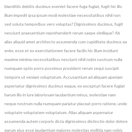
blanditiis debitis ducimus eveniet facere fuga fugiat, fugit hic illo
illum impedit ipsa ipsum modi molestiae necessitatibus nihil non
sed soluta temporibus vero voluptas? Dignissimos ducimus, fugit
nesciunt praesentium reprehenderit rerum saepe similique? Ab
alias aliquid amet architecto assumenda cum cupiditate ducimus ea
enim, esse et ex exercitationem facere facilis hic illum incidunt
maxime minima necessitatibus nesciunt nihil nobis nostrum nulla
numquam optio porro possimus provident rerum sequi suscipit
tempore ut veniam voluptatum. Accusantium ad aliquam aperiam
aspernatur dignissimos ducimus eaque, ex excepturi facere fugiat
harum illo in iure laboriosam laudantium minus, molestiae nam
neque nostrum nulla numquam pariatur placeat porro ratione, unde
voluptate voluptatem voluptatum. Alias aliquam aspernatur
assumenda autem corporis dicta dignissimos distinctio dolor dolore
earum eius esse laudantium maiores molestias mollitia nam nobis