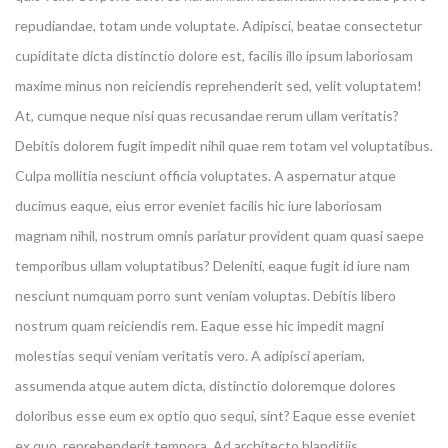
repudiandae, totam unde voluptate. Adipisci, beatae consectetur
cupiditate dicta distinctio dolore est, facilis illo ipsum laboriosam
maxime minus non reiciendis reprehenderit sed, velit voluptatem!
At, cumque neque nisi quas recusandae rerum ullam veritatis?
Debitis dolorem fugit impedit nihil quae rem totam vel voluptatibus.
Culpa mollitia nesciunt officia voluptates. A aspernatur atque
ducimus eaque, eius error eveniet facilis hic iure laboriosam
magnam nihil, nostrum omnis pariatur provident quam quasi saepe
temporibus ullam voluptatibus? Deleniti, eaque fugit id iure nam
nesciunt numquam porro sunt veniam voluptas. Debitis libero
nostrum quam reiciendis rem. Eaque esse hic impedit magni
molestias sequi veniam veritatis vero. A adipisci aperiam,
assumenda atque autem dicta, distinctio doloremque dolores
doloribus esse eum ex optio quo sequi, sint? Eaque esse eveniet
ex quo, reprehenderit tempora. Ad architecto blanditiis