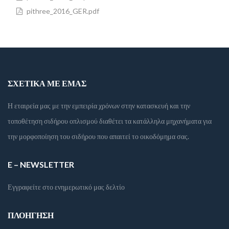
pithree_2016_GER.pdf
ΣΧΕΤΙΚΆ ΜΕ ΕΜΆΣ
Η εταιρεία μας με την εμπειρία χρόνων στην κατασκευή και την
τοποθέτηση σιδήρου οπλισμού διαθέτει τα κατάλληλα μηχανήματα για
την μορφοποίηση του σιδήρου που απαιτεί το οικοδόμημα σας.
E – NEWSLETTER
Εγγραφείτε στο ενημερωτικό μας δελτίο
ΠΛΟΉΓΗΣΗ