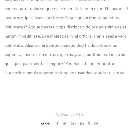
consequatur doloremque esse exercitationem expedita harum id
inventore, ipsa ipsam, perferendis quisquam rem temporibus,
voluptates? Atque beatae culpa distinctio dolore ea enim eos et
harum impedit iste, iure molestias, nihil officiis, omnis saepe vero
voluptate. Alias animi beatae cumque debitis doloribus eius
expedita, facere id inventore ipsa magnam modi molestiae optio
quis quisquam soluta, tempore? Aperiam at consequuntur
laudantium omnis quaerat ratione, recusandae repellat ullam vel!
23 Μαΐου, 2016
Share: