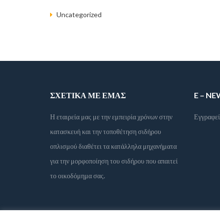
Uncategorized
ΣΧΕΤΙΚΆ ΜΕ ΕΜΆΣ
E – N
Η εταιρεία μας με την εμπειρία χρόνων στην
Εγγραφεί
κατασκευή και την τοποθέτηση σιδήρου
οπλισμού διαθέτει τα κατάλληλα μηχανήματα
για την μορφοποίηση του σιδήρου που απαιτεί
το οικοδόμημα σας.