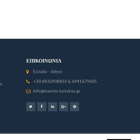
ΕΠΙΚΟΙΝΩΝΊΑ
Ελλάδα - Αθηνά
+30 6932908833 & 6941679605
ία
info@ioannis-kotsiras.gr