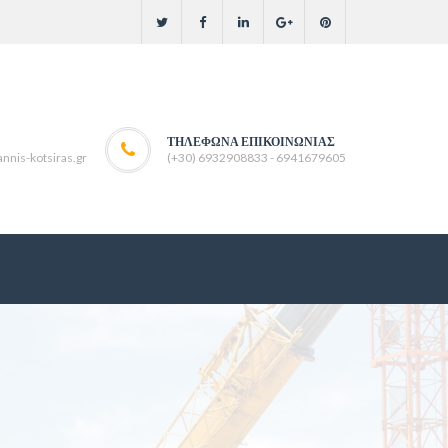
ΤΗΛΈΦΩΝΑ ΕΠΙΚΟΙΝΩΝΊΑΣ
nnis-kotsiras.gr
(+30) 6932908833 - 6941679605