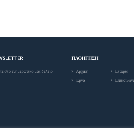
EWSLETTER
ΠΛΟΉΓΗΣΗ
τε στο ενημερωτικό μας δελτίο
Αρχική
Εταιρία
Έργα
Επικοινων