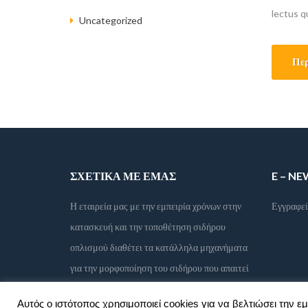
lectus q
Uncategorized
officia 
Περ
ΣΧΕΤΙΚΆ ΜΕ ΕΜΆΣ
E – N
Η εταιρεία μας με την εμπειρία χρόνων στην
Εγγραφεί
κατασκευή και την τοποθέτηση σιδήρου
οπλισμού διαθέτει τα κατάλληλα μηχανήματα
για την μορφοποίηση του σιδήρου που απαιτεί
το οικοδόμημα σας.
Αυτός ο ιστότοπος χρησιμοποιεί cookies για να βελτιώσει την εμ