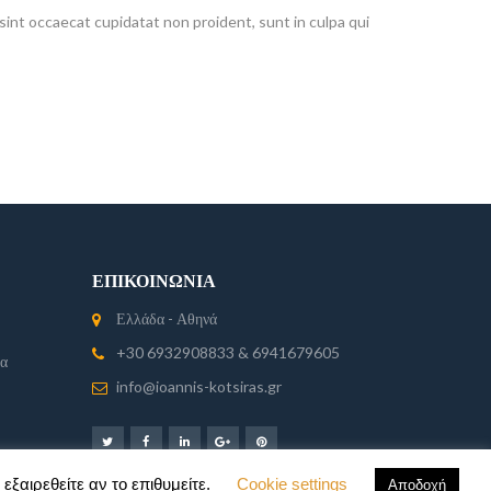
sint occaecat cupidatat non proident, sunt in culpa qui
ΕΠΙΚΟΙΝΩΝΊΑ
Ελλάδα - Αθηνά
+30 6932908833 & 6941679605
ία
info@ioannis-kotsiras.gr
εξαιρεθείτε αν το επιθυμείτε.
Cookie settings
Αποδοχή