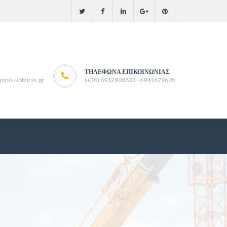
ΤΗΛΈΦΩΝΑ ΕΠΙΚΟΙΝΩΝΊΑΣ
nnis-kotsiras.gr
(+30) 6932908833 - 6941679605