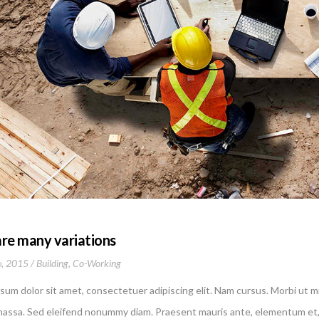
are many variations
, 2015
Building
,
Co-Working
sum dolor sit amet, consectetuer adipiscing elit. Nam cursus. Morbi ut m
massa. Sed eleifend nonummy diam. Praesent mauris ante, elementum et, 