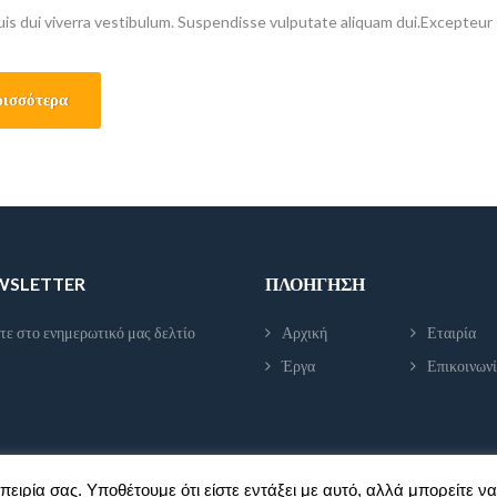
uis dui viverra vestibulum. Suspendisse vulputate aliquam dui.Excepteur 
deserunt mollit anim id est laborum
ισσότερα
EWSLETTER
ΠΛΟΉΓΗΣΗ
τε στο ενημερωτικό μας δελτίο
Αρχική
Εταιρία
Έργα
Επικοινων
πειρία σας. Υποθέτουμε ότι είστε εντάξει με αυτό, αλλά μπορείτε να 