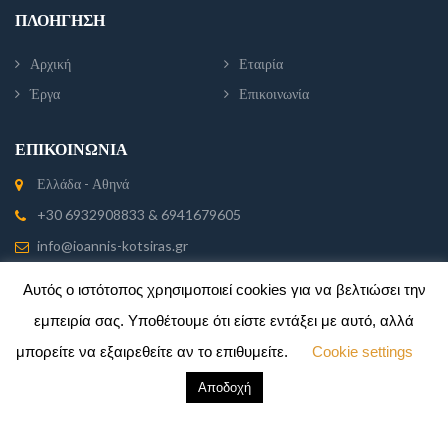
ΠΛΟΉΓΗΣΗ
Αρχική
Εταιρία
Έργα
Επικοινωνία
ΕΠΙΚΟΙΝΩΝΊΑ
Ελλάδα - Αθηνά
+30 6932908833 & 6941679605
info@ioannis-kotsiras.gr
Αυτός ο ιστότοπος χρησιμοποιεί cookies για να βελτιώσει την
εμπειρία σας. Υποθέτουμε ότι είστε εντάξει με αυτό, αλλά
μπορείτε να εξαιρεθείτε αν το επιθυμείτε.
Cookie settings
Αποδοχή
© 2020
Www.ioannis-kotsiras.gr
. All rights reserved.