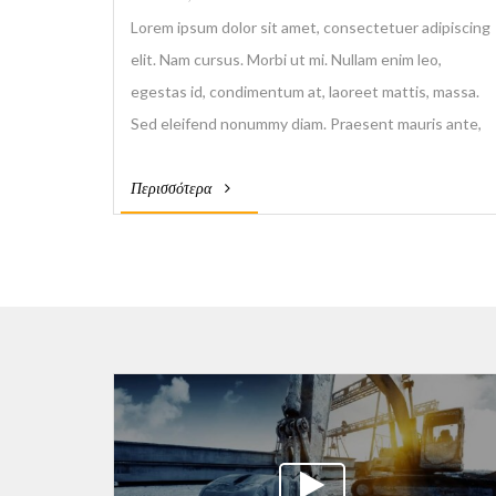
Lorem ipsum dolor sit amet, consectetuer adipiscing
elit. Nam cursus. Morbi ut mi. Nullam enim leo,
egestas id, condimentum at, laoreet mattis, massa.
Sed eleifend nonummy diam. Praesent mauris ante,
elementum et, bibendum at, posuere sit amet, nibh.
Περισσότερα
Duis tincidunt