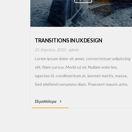
TRANSITIONS IN UX DESIGN
25 Απριλίου, 2015
admin
Lorem ipsum dolor sit amet, consectetuer adipiscing
elit. Nam cursus. Morbi ut mi. Nullam enim leo,
egestas id, condimentum at, laoreet mattis, massa.
Sed eleifend nonummy diam. Praesent mauris ante,
elementum et, bibendum at, posuere sit amet, nibh.
Περισσότερα
Duis tincidunt