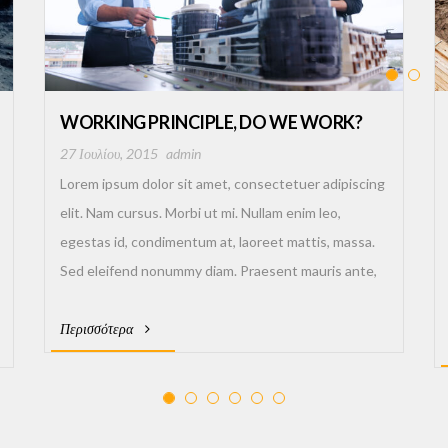
WORKING PRINCIPLE, DO WE WORK?
27 Ιουλίου, 2015
admin
Lorem ipsum dolor sit amet, consectetuer adipiscing
elit. Nam cursus. Morbi ut mi. Nullam enim leo,
egestas id, condimentum at, laoreet mattis, massa.
Sed eleifend nonummy diam. Praesent mauris ante,
elementum et, bibendum at, posuere sit amet, nibh.
Περισσότερα
Duis tincidunt