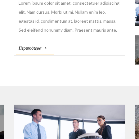
Lorem ipsum dolor sit amet, consectetuer adipiscing
elit. Nam cursus. Morbi ut mi. Nullam enim leo,
egestas id, condimentum at, laoreet mattis, massa.
Sed eleifend nonummy diam. Praesent mauris ante,
elementum et, bibendum at, posuere sit amet, nibh.
Περισσότερα
Duis tincidunt