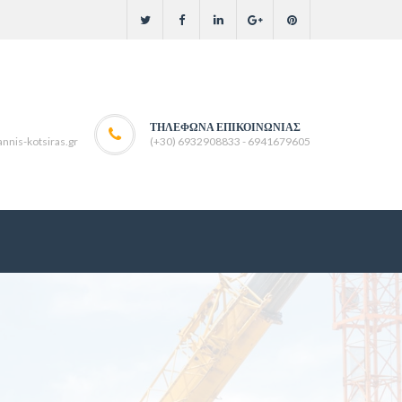
ΤΗΛΈΦΩΝΑ ΕΠΙΚΟΙΝΩΝΊΑΣ
nnis-kotsiras.gr
(+30) 6932908833 - 6941679605