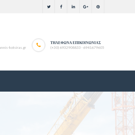
ΤΗΛΈΦΩΝΑ ΕΠΙΚΟΙΝΩΝΊΑΣ
nnis-kotsiras.gr
(+30) 6932908833 - 6941679605