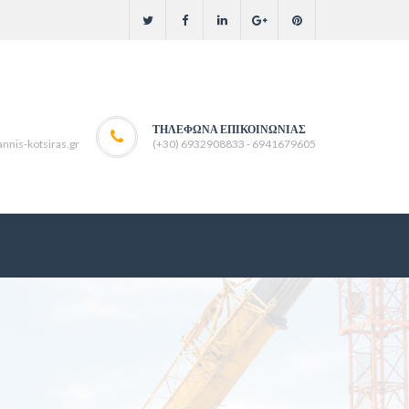
ΤΗΛΈΦΩΝΑ ΕΠΙΚΟΙΝΩΝΊΑΣ
nnis-kotsiras.gr
(+30) 6932908833 - 6941679605