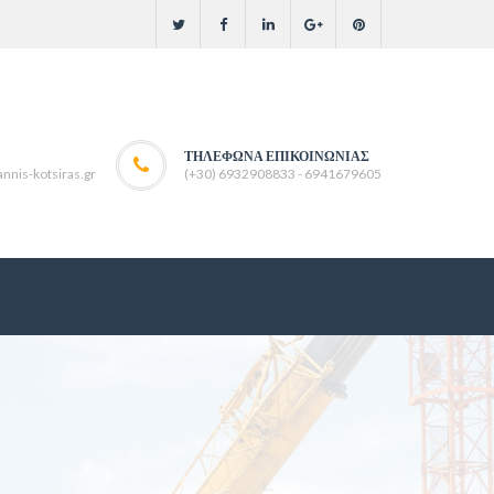
ΤΗΛΈΦΩΝΑ ΕΠΙΚΟΙΝΩΝΊΑΣ
nnis-kotsiras.gr
(+30) 6932908833 - 6941679605