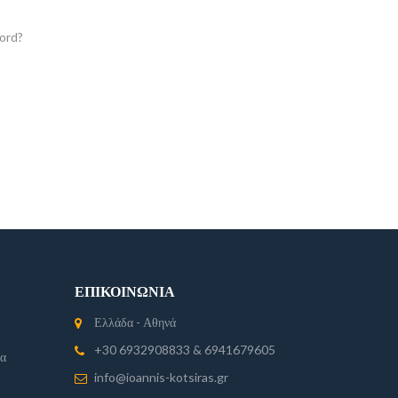
ord?
ΕΠΙΚΟΙΝΩΝΊΑ
Ελλάδα - Αθηνά
+30 6932908833 & 6941679605
ία
info@ioannis-kotsiras.gr