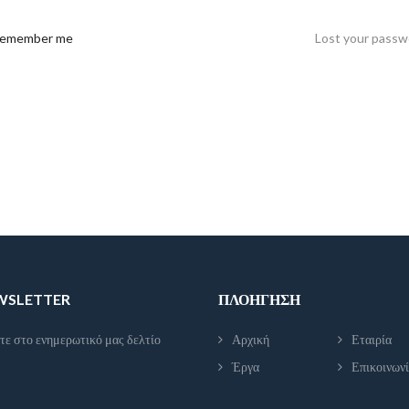
emember me
Lost your passw
EWSLETTER
ΠΛΟΉΓΗΣΗ
τε στο ενημερωτικό μας δελτίο
Αρχική
Εταιρία
Έργα
Επικοινων