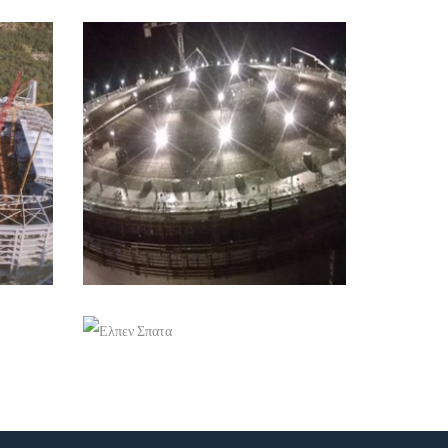
+
ΚΑΤΑΣΚΕΥΉ ΔΕΞΑΜΕΝΉΣ
ΦΊΑ
ΦΥΣΙΚΟΎ ΑΕΡΊΟΥ
ΡΕΒΥΘΟΥΣΑ ΜΈΓΑΡΑ
Έργα τεχνικής εταιρείας
+