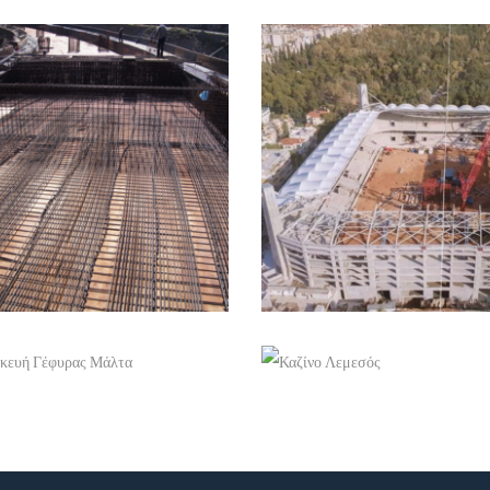
+
+
ΓΉΠΕΔΟ ΑΕΚ ΑΓΙΆ ΣΟ
ΦΥΡΑ ΚΑΡΔΆΜΥΛΑ ΧΊΟΣ
ΦΙΛΑΔΈΛΦΕΙΑ
Έργα τεχνικής εταιρείας
Έργα τεχνικής εταιρείας
+
+