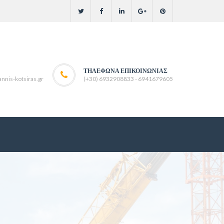
ΤΗΛΈΦΩΝΑ ΕΠΙΚΟΙΝΩΝΊΑΣ
nnis-kotsiras.gr
(+30) 6932908833 - 6941679605